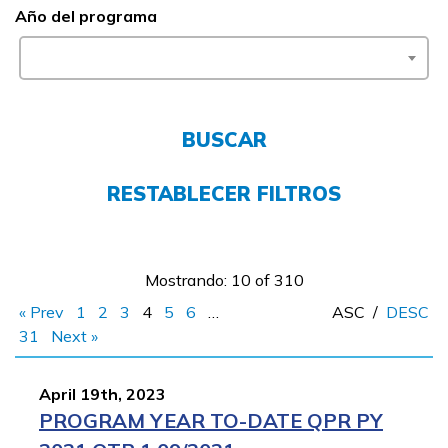
Año del programa
English
CONECTARSE
BUSCAR
RESTABLECER FILTROS
COMIENZA YA
Mostrando: 10 of 310
« Prev
1
2
3
4
5
6
…
ASC
/
DESC
31
Next »
April 19th, 2023
PROGRAM YEAR TO-DATE QPR PY