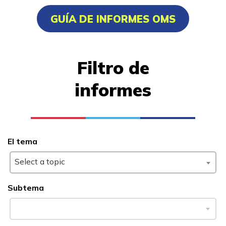
Artes culinarias
GUÍA DE INFORMES OMS
Asistente médico clínico
Profesional culinario avanza
Filtro de
Soldadura
informes
Aprender más
Estudiantes
El tema
Padres/Influenciadores
Select a topic
Empleadores
Subtema
FAQs