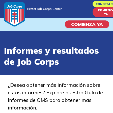
Skip
CONECTAR
Exeter Job Corps Center
to
COMIENZ
Exeter Job Corps Center
YA
main
content
COMIENZA YA
Programas
Informes y resultados
Vida En El Campus Universita
de Job Corps
Habilidades académicas
Viaje de la carrera
¿Desea obtener más información sobre
estos informes? Explore nuestra Guía de
Estudiar
informes de OMS para obtener más
información.
Programas de Entrenamient